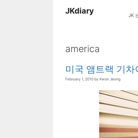
Skip
JKdiary
to
JK 
content
america
미국 앰트랙 기차
February 1, 2010
by
Kwon Jeong