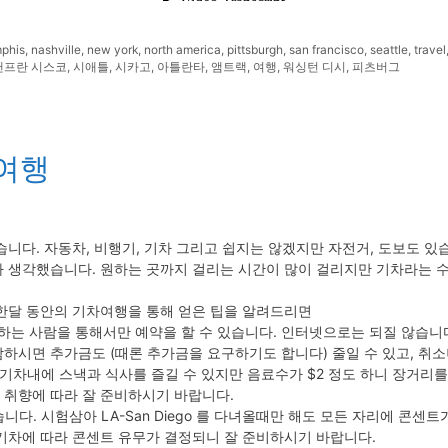
phis
,
nashville
,
new york
,
north america
,
pittsburgh
,
san francisco
,
seattle
,
travel
샌프란 시스코
,
시애틀
,
시카고
,
아틀란타
,
앰트랙
,
여행
,
워싱턴 디시
,
피츠버그
여행
니다. 자동차, 비행기, 기차 그리고 쉽지는 않겠지만 자전거, 도보도 있
 생각했습니다. 원하는 곳까지 걸리는 시간이 많이 걸리지만 기차라는 수
한달 동안의 기차여행을 통해 얻은 팁을 알려드리면
역에 근무하는 사람을 통해서만 예약을 할 수 있습니다. 인터넷으로는 되질 않
하시면 추가금도 (때론 추가금을 요구하기도 합니다) 줄일 수 있고, 취소
. 기차내에 스낵과 식사를 즐길 수 있지만 음료수가 $2 정도 하니 장거리
본인 취향에 따라 잘 준비하시기 바랍니다.
니다. 시험삼아 LA-San Diego 를 다녀올때만 해도 모든 자리에 콘센
기차에 따라 콘센트 유무가 결정되니 잘 준비하시기 바랍니다.