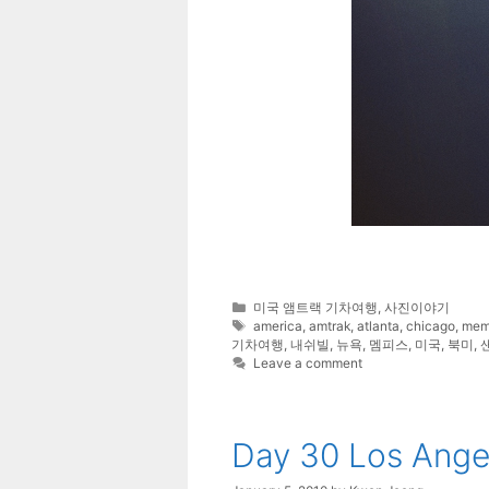
Categories
미국 앰트랙 기차여행
,
사진이야기
Tags
america
,
amtrak
,
atlanta
,
chicago
,
mem
기차여행
,
내쉬빌
,
뉴욕
,
멤피스
,
미국
,
북미
,
Leave a comment
Day 30 Los Ange