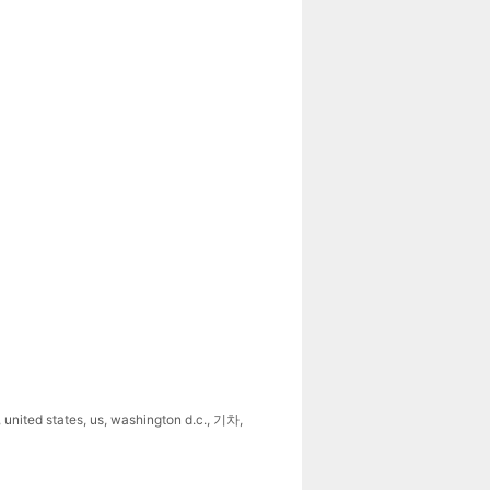
,
united states
,
us
,
washington d.c.
,
기차
,