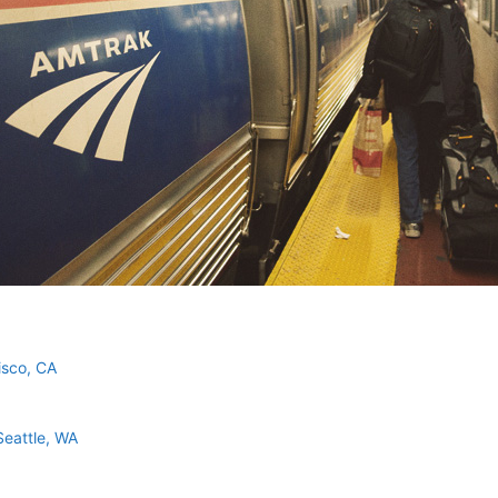
isco, CA
Seattle, WA