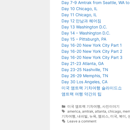
Day 7-9 Amtrak from Seattle, WA to
Day 10 Chicago, IL
Day 11 Chicago, IL
Day 12 만남과 헤어짐
Day 13 Washington D.C.
Day 14 – Washington D.C.
Day 15 – Pittsburgh, PA
Day 16-20 New York City Part 1
Day 16-20 New York City Part 2
Day 16-20 New York City Part 3
Day 21-23 Atlanta, GA
Day 23-25 Nashville, TN
Day 26-29 Memphis, TN
Day 30 Los Angeles, CA
미국 앰트랙 기차여행 슬라이드쇼
앰트랙 여행 약간의 팁
Categories
미국 앰트랙 기차여행
,
사진이야기
Tags
america
,
amtrak
,
atlanta
,
chicago
,
mem
기차여행
,
내쉬빌
,
뉴욕
,
멤피스
,
미국
,
북미
,
Leave a comment