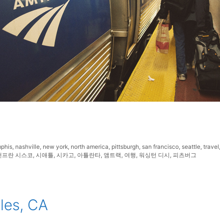
phis
,
nashville
,
new york
,
north america
,
pittsburgh
,
san francisco
,
seattle
,
travel
샌프란 시스코
,
시애틀
,
시카고
,
아틀란타
,
앰트랙
,
여행
,
워싱턴 디시
,
피츠버그
les, CA