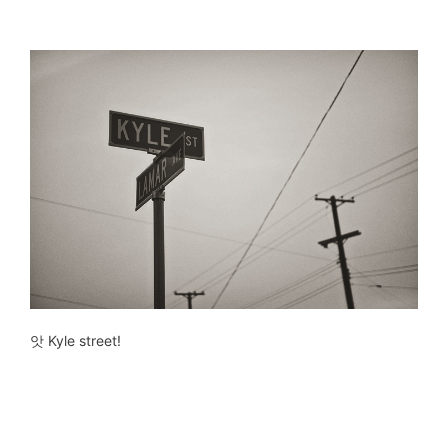
앗 Kyle street!