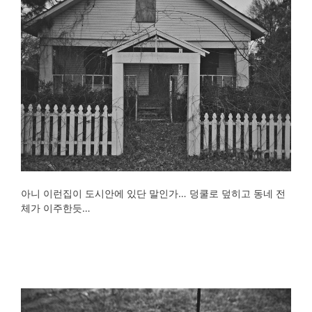
아니 이런집이 도시안에 있단 말인가… 덩쿨로 덮히고 동네 전
체가 이주한듯…