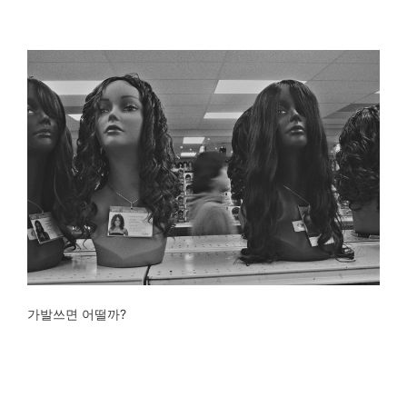
가발쓰면 어떨까?