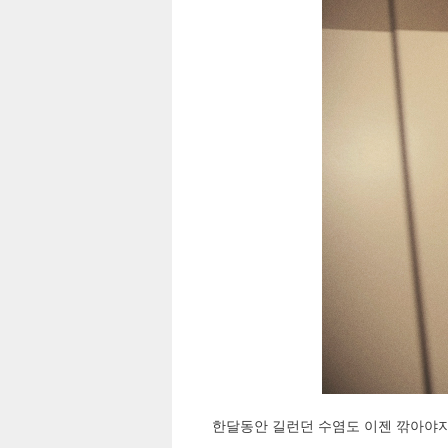
한달동안 길런던 수염도 이젠 깎아야지