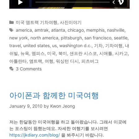
Categories
미국 앰트랙 기차여행
,
사진이야기
Tags
america
,
amtrak
,
atlanta
,
chicago
,
memphis
,
nashville
,
new york
,
north america
,
pittsburgh
,
san francisco
,
seattle
,
travel
,
united states
,
us
,
washington d.c.
,
기차
,
기차여행
,
내
쉬빌
,
뉴욕
,
멤피스
,
미국
,
북미
,
샌프란 시스코
,
시애틀
,
시카고
,
아틀란타
,
앰트랙
,
여행
,
워싱턴 디시
,
피츠버그
3 Comments
아이폰과 함께한 미국여행
January 9, 2010
by
Kwon Jeong
저는 한달동안 미국여행을 하고 돌아왔습니다. 그래서 이곳에
는 포스팅이 뜸했는데요. 자세한 여행기를 보시려면
https://jkdiary.com/blog/
을 봐주시기 바랍니다.