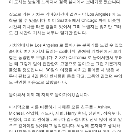
이 도시는 낯설게 느껴져서 결국 실내에서 보내기로 했습니다.
집으로 가는 기차는 약 48시간이 걸려서야 Los Angeles 에 도
착을 할 수 있습니다. 이미 Seattle 에서 Chicago 까지 비슷한
시간의 기차를 타본 경험이 있어서 그리 두렵지는 않지만 그래
도 긴 시간의 기차는 너무나 멀기만 합니다.
기차안에서는 Los Angeles 로 돌아가는 분위기를 느낄 수 있었
습니다. 여기저기서 들리는 스패니쉬, 좀처럼 기차안에서 보기
힘든 동양인도 보입니다. 기차가 California 로 들어서면서 부터
는 왜 그렇게 맘이 편안한지 고향으로 돌아오는 그런 기분까지
들었을 정도입니다. 30일의 여정을 마치고 들어온 제 방은 너
무나 편했고 4일 동안 씻지못한 몸을 닦고, 그동안 길었던 수염
도 편안한 마음으로 잘랐습니다.
돌아와서 이제 제 자리로 돌아가야겠습니다.
마지막으로 저를 따뜻하게 대해준 모든 친구들 – Ashley,
Micheal, 진업형, 개도사, 세희, Harry 형님, 정민이, 정숙누나,
연철이, 그리고 관식형.. 모두다 감사합니다. 신세 많이 졌고 앞
으로 갚아야할 빚이라고 생각합니다. 세상에 혼자라고 생각하
며 시작한 여행인데 외롭지않고 든든하게 버티면서 마칠 수 있