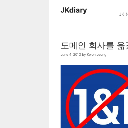
Skip
JKdiary
to
JK 
content
도메인 회사를 옮겼
June 4, 2013
by
Kwon Jeong