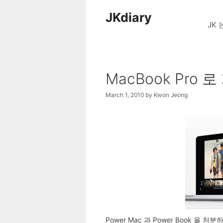
Skip
JKdiary
to
JK 
content
MacBook Pro 
March 1, 2010
by
Kwon Jeong
Power Mac 과 Power Book 을