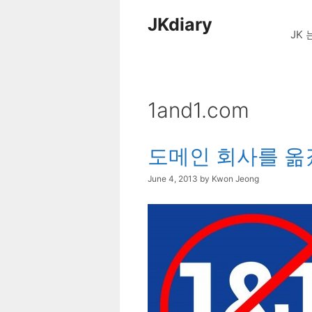
Skip
JKdiary
to
JK 
content
1and1.com
도메인 회사를 옮겼
June 4, 2013
by
Kwon Jeong