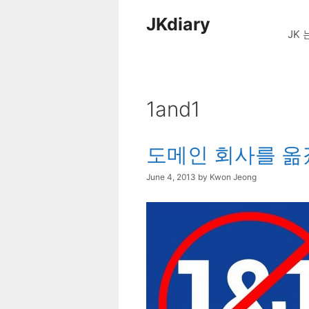
Skip
JKdiary
to
JK 
content
1and1
도메인 회사를 옮겼
June 4, 2013
by
Kwon Jeong