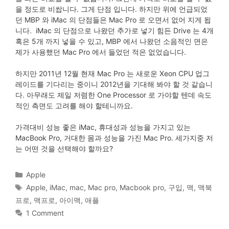
을 정도로 비쌉니다. 그게 단점 입니다. 하지만 위에 언급되었
던 MBP 와 iMac 의 단점들은 Mac Pro 로 오면서 없어 지게 됩
니다. iMac 의 단점으로 나왔던 추가로 넣기 힘든 Drive 는 4개
혹은 5개 까지 넣을 수 있고, MBP 에서 나왔던 소음적인 면은
제가 사용했던 Mac Pro 에서 들었던 적은 없었습니다.
하지만 2011년 12월 현재 Mac Pro 는 새로운 Xeon CPU 업그
레이드를 기다리는 중이니 2012년을 기대해 봐야 할 것 같습니
다. 아무래도 제일 저렴한 One Processor 로 가야할 텐데 속도
적인 측면도 고려를 해야 할테니까요.
가격대비 성능 좋은 iMac, 휴대성과 성능을 가지고 있는
MacBook Pro, 거대한 몸과 성능을 가진 Mac Pro. 세가지중 저
는 어떤 것을 선택해야 할까요?
Categories
Apple
Tags
Apple
,
iMac
,
mac
,
Mac pro
,
Macbook pro
,
구입
,
맥
,
맥북
프로
,
맥프로
,
아이맥
,
애플
1 Comment