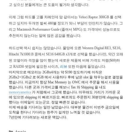
고 싶으신 분들에게는 큰 도움이 될거라 생각합니다.
이제 그럼 하드를 고를 차례인데 맘 같아서는 Veloci Raptor 300GB 를 선택
하고 싶지마 두개면 벌써 480불 정도가 되니 부담이 만만치가 않습니다. 그
리고 Macintosh Performance Guide (줄여서 MPG) 도 가격대비 성능으로도
추천하지 않는다는 말에 많은 공감을 했습니다.
하드선택 역시 쉽지는 않았습니다. 물망에 오른 Western Digital RE3, SE16,
Hitachi 7k1000.B 중에서 SE16 640GB x3개로 선택을 했습니다만, 약간 오래
된 모델이라 걱정을 많이 했는데 새로운 제품에 비해 가격도 저렴($69)하
고 RAID0 셋업에 필요한 사이즈,
리뷰
또한 마음에 들었습니다.
마지막으로 메모리는 2GBx4개는 약 $190 정도하기에 아직은
2GBx2+1GBx2 로 6GB 에서 사용하다 후에 남은 slot 을 채우는걸로 결정을
했습니다. 지금까지 항상 Mac Memory 는 OWC 에서 주문을 해서 사용을
했습니다. 다른 곳과 가격비교를 해보니 Tax 와 Shipping 을 내도
memoryamerica
가 저렴해서 그곳에 했습니다. 아무래도 거리가 가까운 곳
에 있으면 shipping 이 빠르거든요. 빠르게도 주문한지 30분만에 shipping 을
했다는 이메일이 오는군요. 정말 빠른것 같습니다.
이제 배송을 기다리는 일만 남았습니다. 대부분 물건이 이번주 금요일에
도착을 한다니 기다리는 한주가 길게만 느껴질 것 같습니다.
7년만에 기다려보는 새로운 맥입니다.
Categories
Apple