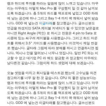
램과 하드에 투자를 하라는 말씀에 많이 느껴고 있습니다. 마무
리는 아무래도 어떻게 Mac Pro 를 구성했지 일 것 같아 남겨보
도록 하겠습니다. 총 5개의 하드를 맥프로에 넣었고 ODD 하래
에 남는 공간에 하나 그리고 Bay 1-4 까지 꽉 채워서 넣어 놨습
니다. ODD 에 넣는건
이글타래
를 참고했습니다. 글쓰신분도
언급을 하셨지만 SATA 케이블 커넥터가 될 수 있으면 낮은걸로
아니면 Right Angle (꺽인) 로 하시고 전원은 4 pin to Sata 로
시중에 있는 싸구려 케이블을 사용했습니다. 그리고 하드 마운
트를 위해서 3.5″ 가이드를 사용했습니다. 이것역시 제일 싼걸
로 했습니다. 글타래 그림에 따라 분해를 하시고 연결하시면 됩
니다. 역시나 안을 열어보니 너무나 멋집니다. 일반 PC 와는 비
교할 수 없고 대기업 PC 라 해도 깔금함 과 정교함이 아무래도
남다른것 같습니다. 그럼이제 하드 셋업에 대해 보겠습니다.
오늘 셋업을 마치고 회사일을 테스트겸 했는데 고수님들 의견
참고하기를 너무 잘 한 것 같습니다. CPU 의 좋은 성능보다는
램과 하드에 투자를 하라는 말씀에 많이 느껴고 있습니다. 마무
리는 아무래도 어떻게 Mac Pro 를 구성했지 일 것 같아 남겨보
도록 하겠습니다. 총 5개의 하드를 맥프로에 넣었고 ODD 하래
에 남는 공간에 하나 그리고 Bay 1-4 까지 꽉 채워서 넣어 놨습
니다. ODD 에 넣는건 이글타래를 참고했습니다. 글쓰신분도