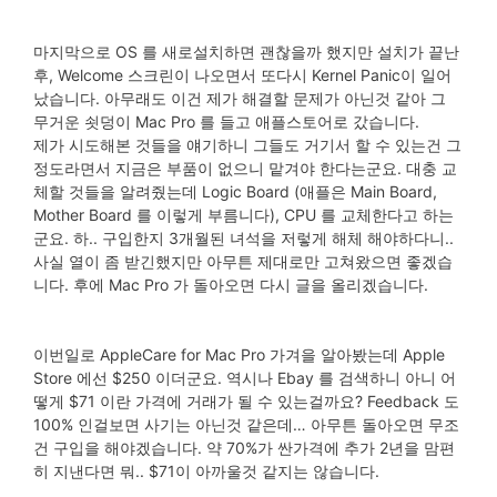
마지막으로 OS 를 새로설치하면 괜찮을까 했지만 설치가 끝난
후, Welcome 스크린이 나오면서 또다시 Kernel Panic이 일어
났습니다. 아무래도 이건 제가 해결할 문제가 아닌것 같아 그
무거운 쇳덩이 Mac Pro 를 들고 애플스토어로 갔습니다.
제가 시도해본 것들을 얘기하니 그들도 거기서 할 수 있는건 그
정도라면서 지금은 부품이 없으니 맡겨야 한다는군요. 대충 교
체할 것들을 알려줬는데 Logic Board (애플은 Main Board,
Mother Board 를 이렇게 부름니다), CPU 를 교체한다고 하는
군요. 하.. 구입한지 3개월된 녀석을 저렇게 해체 해야하다니..
사실 열이 좀 받긴했지만 아무튼 제대로만 고쳐왔으면 좋겠습
니다. 후에 Mac Pro 가 돌아오면 다시 글을 올리겠습니다.
이번일로 AppleCare for Mac Pro 가겨을 알아봤는데 Apple
Store 에선 $250 이더군요. 역시나 Ebay 를 검색하니 아니 어
떻게 $71 이란 가격에 거래가 될 수 있는걸까요? Feedback 도
100% 인걸보면 사기는 아닌것 같은데… 아무튼 돌아오면 무조
건 구입을 해야겠습니다. 약 70%가 싼가격에 추가 2년을 맘편
히 지낸다면 뭐.. $71이 아까울것 같지는 않습니다.