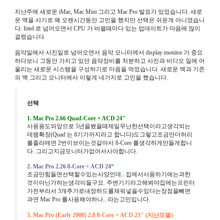
지난주에 새로운 iMac, Mac Mini 그리고 Mac Pro 발표가 있었습니다. 새로
운 맥을 사기로 꽤 오랜시간동안 고민을 했지만 선택은 쉬운게 아니였습니
다. Intel 로 넘어오면서 CPU 가 바뀔때마다 있는 업데이트가 마음에 많이
걸렸습니다.
음악일에서 사진일로 넘어오면서 음악 모니터에서 display monitor 가 중요
하다보니 그동안 가지고 있던 음악장비를 처분하고 사진과 비디오 일에 어
울리는 새로운 시스템을 구성하기로 마음을 먹었습니다. 새로운 맥과 기존
의 맥 그리고 모니터에서 이렇게 네가지로 고민을 했습니다.
선택
1. Mac Pro 2.66 Quad-Core + ACD 24″
사용용도와앞으로
5
년을봤을때제일무난한선택이라고생각되는
데램확장(Quad 는 8기가까지라고 합니다)도그렇고조금만더허리
를졸라매면
2
번이보이는것같아서
8-Core
를생각하게만들게합니
다
.
그리고지금모니터가없어서사야합니다
.
2. Mac Pro 2.26 8-Core + ACD 24
“
조금만힘들면선택할수있는사양인데
..
집에서사용하기에는과한
것이아닌가하는생각이들구요
.
주변기기라고해봐야집에는프린터
가전부라서
3
개추가로내장하드를채워넣을수있다는장점을빼면
과연
Mac Pro
를사용해야하나
..
라는고민입니다
.
3. Mac Pro (Early 2008) 2.8 8-Core + ACD 23″ (
지난
모델
)