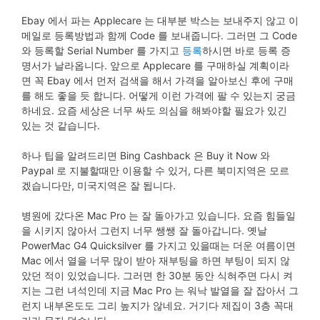
Ebay 에서 파는 Applecare 는 대부분 박스는 보내주지 않고 이
메일로 등록방법과 함께 Code 를 보내줍니다. 그러면 그 Code
와 등록할 Serial Number 를 가지고
등록
하시면 바로 등록 증
명서가 날라옵니다. 앞으로 Applecare 를 구매하실 계획이라
면 꼭 Ebay 에서 먼저 검색을 해서 가격을 알아보신 후에 구매
를 해도 좋을 듯 합니다. 어떻게 이런 가격에 팔 수 있는지 궁금
하네요. 요즘 세상은 너무 싸도 의심을 해봐야할 필요가 있긴
있는 것 같습니다.
하나 팁을 알려드리면 Bing Cashback 은 Buy it Now 와
Paypal 로 지불할때만 이용할 수 있거, 다른 북미지역은 모르
겠습니다만, 미국지역은 잘 됩니다.
병원에 갔다온 Mac Pro 는 잘 돌아가고 있습니다. 요즘 힘들일
을 시키지 않아서 그런지 너무 쌩쌩 잘 돌아갑니다. 옛날
PowerMac G4 Quicksilver 를 가지고 있을때는 더운 여름이면
Mac 에서 열을 너무 많이 받아 재부팅을 하면 부팅이 되지 않
았던 적이 있었습니다. 그러면 한 30분 동안 식혀주면 다시 켜
지는 그런 녀석인데 지금 Mac Pro 는 워낙 발열을 잘 잡아서 그
런지 내부온도도 그리 높지가 않네요. 거기다 제집이 3층 꼭대