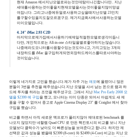
현재
Amazon
에서지난모델로파는것인데탐이나긴합니다만
..
지난
세대를사용하는것이좋을지현재모델을사는것이좋을지많이망설
여집니다
.
그리고나중에듀얼로사용하고싶을때지난모델
23
인치
를구할수있을지도잘모르겠구요
.
제가지금회사에서사용하는모델
이이모델입니다
.
4. 24″ iMac 2.93 C2D
마지막으로제가집에서사용하기에제일적절한모델로생각이듭니
다만
,
개인적으로는
All-in-one
스타일을별로좋아하지는않습니다
.
나중에라도모니터를사용할수있는것도아니고
,
가지고있는
3
개의
내장하드를
iMac
을구입하게되면외장하드케이스를따로사야하는
것이있습니다
.
이렇게 네가지로 고민을 했습니다.제가 자주 가는
애포
에 올렸더니 많은
분들이
3
번을 추천을 해주셨습니다.지난 모델을 사서 남는 돈으로 램과 하
드에 투자를 하라는 조언을 해주셨구요. 그래서 지난
Mac Pro Early 2008 모
델을 $2399 에 구입
을 했고, 모니터는 이미 단종은 되어서 아쉽게도 새 제
품을 구할 수 없어서 중고로 Apple Cinema Display 23″ 를 Craiglist 에서 찾아
구입을 했습니다.
비교를 하면서 아직 새로운 맥프로가 풀리지않아 제대로된 benchmark 를
나오지 않았지만 네할렘 Quad CPU 로 만든 핵킨토시의 비교를 보니 지난
모델보다 클럭수가 낮아도 더 빠른성능을 보여준다고 합니다. 하지만 제
선택은 값과 성능을 봤을때 $2399 (8-core) 와 $2499 (4-Core) 비교는 지난 모