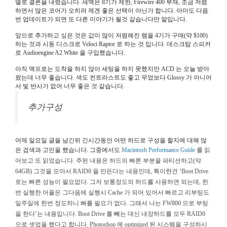
델로 결론을 내렸습니다. 새맥은 8기가 제한, Firewire 400 부재, 조금 저렴
하면서 많은 코어가 오히려 제겐 좋은 선택이 아닌가 합니다. 아마도 다음
번 업데이트가 되면 또 다른 이야기가 될것 같습니다만 말입니다.
앞으로 추가하고 싶은 것은 값이 많이 저렴해진 램을 4기가 구매(약 $100)
하는 것과 시동 디스크로 Veloci Raptor 로 하는 것 입니다. 데스크탑 스피커
로 Audioengine A2 White 을 구입했습니다.
아직 맥프로는 도착을 하지 않아 세팅을 하지 못했지만 ACD 는 오늘 받아
왔는데 너무 좋습니다. 색도 컨트라스트도 좋고 무었보다 Glossy 가 아니어
서 빛 반사가 없어 너무 좋은 것 같습니다.
추가구성
어제 일요일 글을 남긴뒤 긴시간동안 어떤 하드로 구성을 할지에 대해 많
은 검색과 고민을 했습니다. 그중에서도
Macintosh Performance Guide
를 읽
어보고 또 읽었습니다. 주된 내용은 하드의 빠른 부분을 파티션하고(약
64GB) 그것을 모아서 RAID0 을 만든다는 내용인데, 특이한건 ‘Boot Drive
로는 빠른 성능이 필요없다. 그저 보통정도의 하드를 사용하면 되는데, 한
번 실행한 어플은 그다음에 실행시 Cache 가 되어 있어서 빠르고 리부팅도
일주일에 한번 정도하니 빠를 필요가 없다. 그래서 나는 FW800 으로 부팅
을 한다’는 내용입니다. Boot Drive 를 빼는 대신 내장하드를 모두 RAID0
으로 셋업을 했다고 합니다. Photoshop 에 optimized 된 시스템을 구성하시