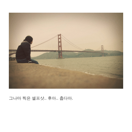
그나마 찍은 셀프샷.. 후아.. 춥다아.