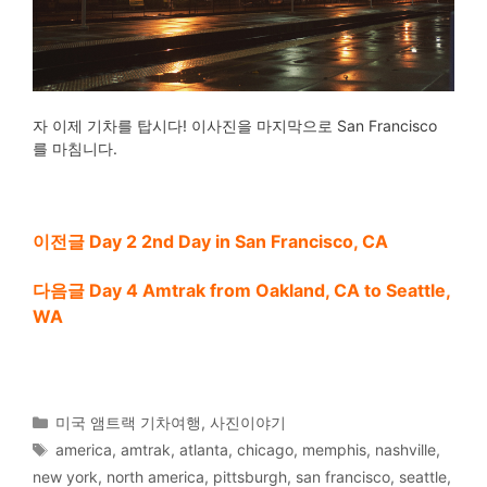
자 이제 기차를 탑시다! 이사진을 마지막으로 San Francisco
를 마침니다.
이전글 Day 2 2nd Day in San Francisco, CA
다음글 Day 4 Amtrak from Oakland, CA to Seattle,
WA
Categories
미국 앰트랙 기차여행
,
사진이야기
Tags
america
,
amtrak
,
atlanta
,
chicago
,
memphis
,
nashville
,
new york
,
north america
,
pittsburgh
,
san francisco
,
seattle
,