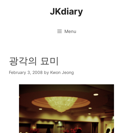
Skip
JKdiary
to
content
Menu
광각의 묘미
February 3, 2008
by
Kwon Jeong