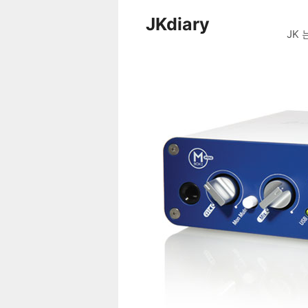
Skip
JKdiary
to
JK 
content