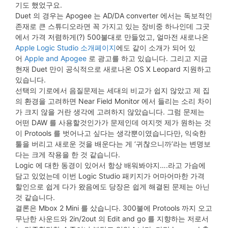
기도 했었구요.
Duet 의 경우는 Apogee 는 AD/DA converter 에서는 독보적인
존재로 큰 스튜디오라면 꼭 가지고 있는 장비중 하나인데 그곳
에서 가격 저렴하게(?) 500불대로 만들었고, 얼마전 새로나온
Apple Logic Studio 소개페이지
에도 같이 소개가 되어 있
어
Apple and Apogee
로 광고를 하고 있습니다. 그리고 지금
현재 Duet 만이 공식적으로 새로나온 OS X Leopard 지원하고
있습니다.
선택의 기로에서 음질문제는 세대의 비교가 쉽지 않았고 제 집
의 환경을 고려하면 Near Field Monitor 에서 들리는 소리 차이
가 크지 않을 거란 생각에 고려하지 않았습니다. 그럼 문제는
어떤 DAW 를 사용할것인가가 문제인데 여지껏 제가 원하는 것
이 Protools 를 벗어나고 싶다는 생각뿐이였습니다만, 익숙한
툴을 버리고 새로운 것을 배운다는 게 ‘귀찮으니까’라는 변명보
다는 크게 작용을 한 것 같습니다.
Logic 에 대한 동경이 있어서 항상 배워봐야지….라고 가슴에
담고 있었는데 이번 Logic Studio 패키지가 어마어마한 가격
할인으로 쉽게 다가 왔음에도 당장은 쉽게 해결된 문제는 아닌
것 같습니다.
결론은 Mbox 2 Mini 를 샀습니다. 300불에 Protools 까지 오고
무난한 사운드와 2in/2out 의 Edit and go 를 지향하는 저로서