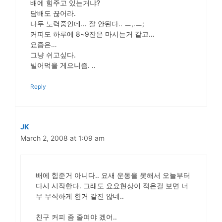
배에 힘주고 있는거냐?
담배도 끊어라.
나두 노력중인데… 잘 안된다.. ㅡ,.ㅡ;
커피도 하루에 8~9잔은 마시는거 같고…
요즘은…
그냥 쉬고싶다.
빌어먹을 게으니즘. ..
Reply
JK
March 2, 2008 at 1:09 am
배에 힘준거 아니다.. 요새 운동을 못해서 오늘부터
다시 시작한다. 그래도 요요현상이 적은걸 보면 너
무 무식하게 한거 같진 않네..
친구 커피 좀 줄여야 겠어..