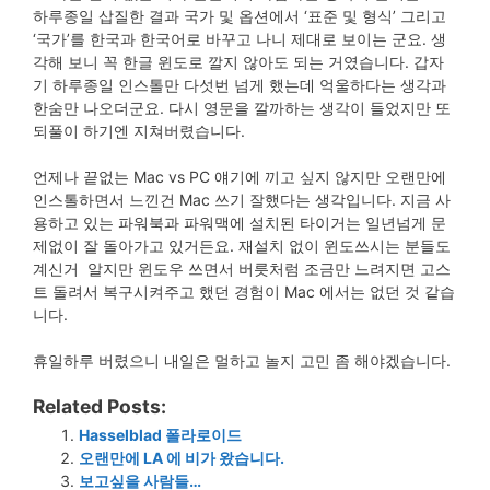
하루종일 삽질한 결과 국가 및 옵션에서 ‘표준 및 형식’ 그리고
‘국가’를 한국과 한국어로 바꾸고 나니 제대로 보이는 군요. 생
각해 보니 꼭 한글 윈도로 깔지 않아도 되는 거였습니다. 갑자
기 하루종일 인스톨만 다섯번 넘게 했는데 억울하다는 생각과
한숨만 나오더군요. 다시 영문을 깔까하는 생각이 들었지만 또
되풀이 하기엔 지쳐버렸습니다.
언제나 끝없는 Mac vs PC 얘기에 끼고 싶지 않지만 오랜만에
인스톨하면서 느낀건 Mac 쓰기 잘했다는 생각입니다. 지금 사
용하고 있는 파워북과 파워맥에 설치된 타이거는 일년넘게 문
제없이 잘 돌아가고 있거든요. 재설치 없이 윈도쓰시는 분들도
계신거 알지만 윈도우 쓰면서 버릇처럼 조금만 느려지면 고스
트 돌려서 복구시켜주고 했던 경험이 Mac 에서는 없던 것 같습
니다.
휴일하루 버렸으니 내일은 멀하고 놀지 고민 좀 해야겠습니다.
Related Posts:
Hasselblad 폴라로이드
오랜만에 LA 에 비가 왔습니다.
보고싶을 사람들…