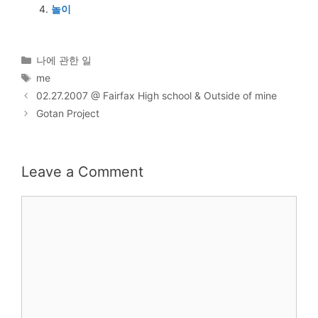
놀이
Categories
나에 관한 일
Tags
me
02.27.2007 @ Fairfax High school & Outside of mine
Gotan Project
Leave a Comment
Comment