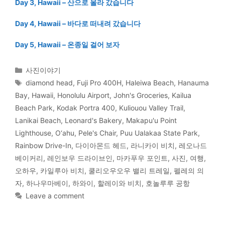
Day 3, Hawaii – 산으로 올라 갔습니다
Day 4, Hawaii – 바다로 떠내려 갔습니다
Day 5, Hawaii – 온종일 걸어 보자
Categories
사진이야기
Tags
diamond head
,
Fuji Pro 400H
,
Haleiwa Beach
,
Hanauma
Bay
,
Hawaii
,
Honolulu Airport
,
John's Groceries
,
Kailua
Beach Park
,
Kodak Portra 400
,
Kuliouou Valley Trail
,
Lanikai Beach
,
Leonard's Bakery
,
Makapu'u Point
Lighthouse
,
O‘ahu
,
Pele's Chair
,
Puu Ualakaa State Park
,
Rainbow Drive-In
,
다이아몬드 헤드
,
라니카이 비치
,
레오나드
베이커리
,
레인보우 드라이브인
,
마카푸우 포인트
,
사진
,
여행
,
오하우
,
카일루아 비치
,
쿨리오우오우 밸리 트레일
,
펠레의 의
자
,
하나우마베이
,
하와이
,
할레이와 비치
,
호놀루루 공항
Leave a comment