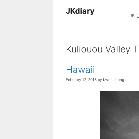
Skip
JKdiary
to
JK 
content
Kuliouou Valley Tr
Hawaii
February 12, 2013
by
Kwon Jeong