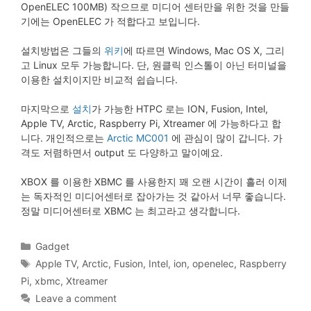
OpenELEC 100MB) 작으므로 미디어 센터만을 위한 것을 만들
기에는 OpenELEC 가 적합다고 보입니다.
설치방법은 그들의
위키
에 따르면 Windows, Mac OS X, 그리
고 Linux 모두 가능합니다. 단, 원클릭 인스톨이 아닌 터미널을
이용한 설치이지만 비교적 쉽습니다.
마지막으로
설치
가 가능한 HTPC 로는 ION, Fusion, Intel,
Apple TV, Arctic, Raspberry Pi, Xtreamer 에 가능하다고 합
니다. 개인적으로는
Arctic MC001
에 관심이 많이 갑니다. 가
격도 저렴하면서 output 도 다양하고 말이예요.
XBOX 를 이용한 XBMC 를 사용한지 꽤 오랜 시간이 흘러 이제
는 독자적인 미디어센터로 잡아가는 것 같아서 너무 좋습니다.
정말 미디어센터로 XBMC 는 최고라고 생각합니다.
Categories
Gadget
Tags
Apple TV
,
Arctic
,
Fusion
,
Intel
,
ion
,
openelec
,
Raspberry
Pi
,
xbmc
,
Xtreamer
Leave a comment