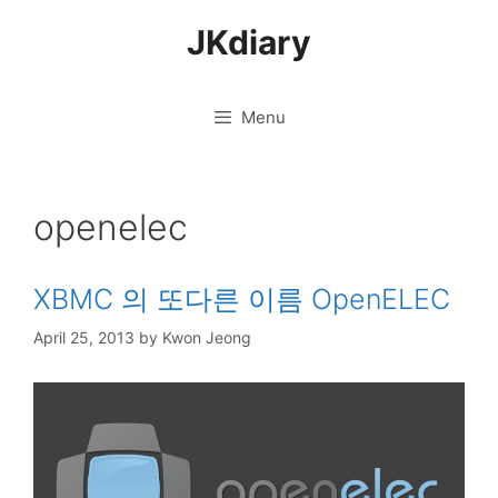
Skip
JKdiary
to
content
Menu
openelec
XBMC 의 또다른 이름 OpenELEC
April 25, 2013
by
Kwon Jeong