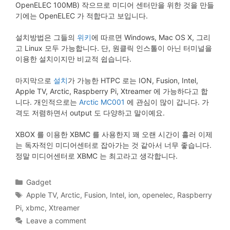
OpenELEC 100MB) 작으므로 미디어 센터만을 위한 것을 만들
기에는 OpenELEC 가 적합다고 보입니다.
설치방법은 그들의
위키
에 따르면 Windows, Mac OS X, 그리
고 Linux 모두 가능합니다. 단, 원클릭 인스톨이 아닌 터미널을
이용한 설치이지만 비교적 쉽습니다.
마지막으로
설치
가 가능한 HTPC 로는 ION, Fusion, Intel,
Apple TV, Arctic, Raspberry Pi, Xtreamer 에 가능하다고 합
니다. 개인적으로는
Arctic MC001
에 관심이 많이 갑니다. 가
격도 저렴하면서 output 도 다양하고 말이예요.
XBOX 를 이용한 XBMC 를 사용한지 꽤 오랜 시간이 흘러 이제
는 독자적인 미디어센터로 잡아가는 것 같아서 너무 좋습니다.
정말 미디어센터로 XBMC 는 최고라고 생각합니다.
Categories
Gadget
Tags
Apple TV
,
Arctic
,
Fusion
,
Intel
,
ion
,
openelec
,
Raspberry
Pi
,
xbmc
,
Xtreamer
Leave a comment