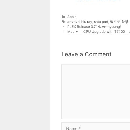
Categories
Apple
Tags
anydvd
,
blu ray
,
sata port
,
맥프로 확장
PLEX Release 0.7.14: An-nyoung!
Mac Mini CPU Upgrade with T7400 Int
Leave a Comment
Comment
Name