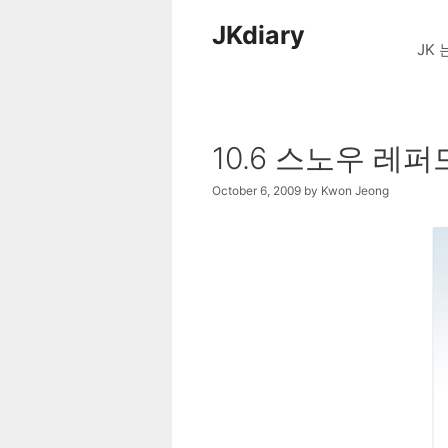
Skip
JKdiary
to
JK 
content
10.6 스노우 레
October 6, 2009
by
Kwon Jeong