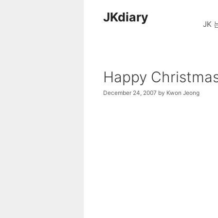
Skip
JKdiary
to
JK 
content
Happy Christmas
December 24, 2007
by
Kwon Jeong