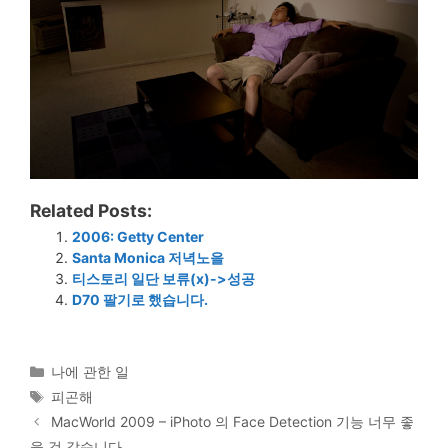
Related Posts:
2006: Getty Center
Santa Monica 저녁노을
티스토리 일단 보류(x)->성공
D70 팔기로 했습니다.
Categories
나에 관한 일
Tags
피곤해
MacWorld 2009 – iPhoto 의 Face Detection 기능 너무 좋
을 것 같습니다.