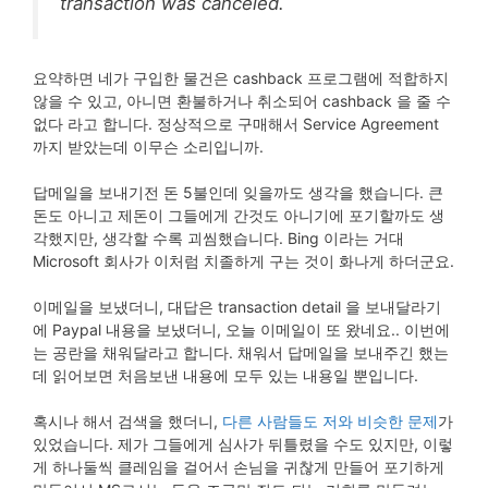
transaction was canceled.
요약하면 네가 구입한 물건은 cashback 프로그램에 적합하지
않을 수 있고, 아니면 환불하거나 취소되어 cashback 을 줄 수
없다 라고 합니다. 정상적으로 구매해서 Service Agreement
까지 받았는데 이무슨 소리입니까.
답메일을 보내기전 돈 5불인데 잊을까도 생각을 했습니다. 큰
돈도 아니고 제돈이 그들에게 간것도 아니기에 포기할까도 생
각했지만, 생각할 수록 괴씸했습니다. Bing 이라는 거대
Microsoft 회사가 이처럼 치졸하게 구는 것이 화나게 하더군요.
이메일을 보냈더니, 대답은 transaction detail 을 보내달라기
에 Paypal 내용을 보냈더니, 오늘 이메일이 또 왔네요.. 이번에
는 공란을 채워달라고 합니다. 채워서 답메일을 보내주긴 했는
데 읽어보면 처음보낸 내용에 모두 있는 내용일 뿐입니다.
혹시나 해서 검색을 했더니,
다른 사람들도 저와 비슷한 문제
가
있었습니다. 제가 그들에게 심사가 뒤틀렸을 수도 있지만, 이렇
게 하나둘씩 클레임을 걸어서 손님을 귀찮게 만들어 포기하게