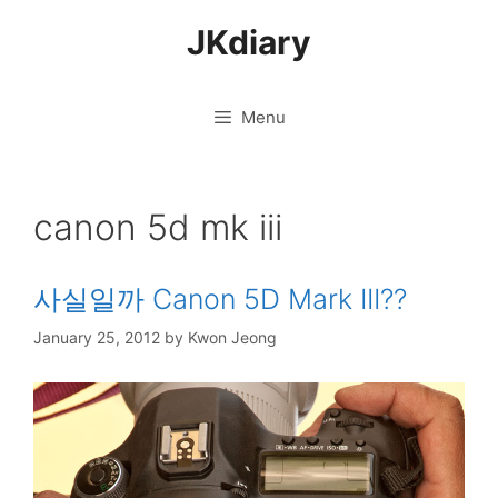
Skip
JKdiary
to
content
Menu
canon 5d mk iii
사실일까 Canon 5D Mark III??
January 25, 2012
by
Kwon Jeong