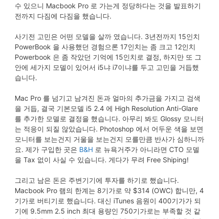
수 있으니 Macbook Pro 로 가는게 정당하다는 것을 발표하기
전까지 다짐에 다짐을 했습니다.
사기전 고민은 어떤 모델을 살까 였습니다. 3년전까지 15인치
PowerBook 을 사용했던 경험으론 17인치는 좀 크고 12인치
Powerbook 은 좀 작았던 기억에 15인치로 결정, 하지만 또 그
안에 세가지 모델이 있어서 i5냐 i7이냐를 두고 고민을 거듭했
습니다.
Mac Pro 를 넘기고 남겨진 돈과 얼마의 추가금을 가지고 검색
을 거듭, 결국 기본모델 i5 2.4 에 High Resolution Anti-Glare
를 추가한 모델로 결정을 했습니다. 아무리 봐도 Glossy 모니터
는 적응이 되질 않았습니다. Photoshop 에서 어두운 색을 보면
모니터를 보는건지 거울을 보는건지 모를만큼 반사가 심하니까
요. 제가 구입한 곳은
B&H
로 뉴욕거주가 아니라면 CTO 모델
을 Tax 없이 사실 수 있습니다. 게다가 무려 Free Shiping!
그리고 남은 돈은 주변기기에 투자를 하기로 했습니다.
Macbook Pro 램의 한계는 8기가로 약 $314 (OWC) 합니만, 4
기가로 버티기로 했습니다. 대신 iTunes 음원이 400기가가 되
기에 9.5mm 2.5 inch 최대 용량인 750기가로는 부족할 것 같