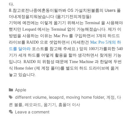
다
.
8.
참고로전나중에혼동이될까봐
OS
가설치된볼륨의
Users
폴
더내계정을지워놨습니다
(
옮기기전의계정들
)
기억에 예전에는 이렇게 옮기기 위해서는 Terminal 을 사용해야
했지만 Leopard 에서는 Terminal 없이 가능해졌습니다. 제가 이
방법을 사용하는 이유는 Mac Pro 를 구입하면서 3개의 하드드
라이브를 RAID0 으로 셋업하면서 (자세한건
Mac Pro 5개의 하
드를 달아라
포스트를 참고해 주세요.) 앞의 100기가를외한 540
기가 세개 하드를 어떻게 활용을 할까 생각하면서 찾게된 기능
입니다. RAID0 의 위험성 때문에 Time Machine 과 한달에 두번
식 Home foler (제 계정 폴더)를 별도의 하드 드라이브에 옮겨
놓고 있습니다.
Categories
Apple
Tags
different volume
,
leoaprd
,
moving home folder
,
계정
,
다
른 볼률
,
레오파드
,
옮기기
,
홈폴더 이사
Leave a comment