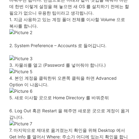
데 한번 이렇게 설정을 해 놓으면 새 OS 를 설치하기 전에는 할
필요가 없으니 유용한 팁이라고 생각됩니다.
1. 지금 사용하고 있는 계정 폴더 전체를 이사할 Volume 으로
복사를 합니다.
2. System Preference – Accounts
로
들어갑니다.
3.
자물쇠를
열고
(Password
를
넣어줘야 합니다.
)
4.
본인
계정을
클릭한뒤
오른쪽
클릭을
하면
Advanced
Option
이
나옵니다
.
5. 새로 이사할 곳으로 Home Directory
를
바꿔준뒤
6. Log Out
혹은
Restart
을
해주면
새로운
곳으로
계정이
옮겨
갑니다
.
7.
마지막으로
제대로
옮겨졌는지
확인을
위해
Desktop
에서
Get Info
를
열어서
Where:
주소가
어디에
있는지
확인을
합니