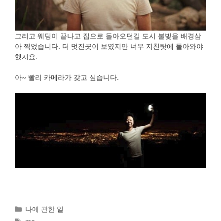
그리고 웨딩이 끝나고 집으로 돌아오던길 도시 불빛을 배경삼
아 찍었습니다. 더 멋진곳이 보였지만 너무 지친탓에 돌아와야
했지요.
아~ 빨리 카메라가 갖고 싶습니다.
Categories
나에 관한 일
Tags