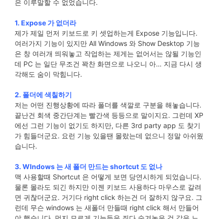
은 이루말할 수 없었습니다.
1. Expose 가 없더라
제가 제일 먼저 키보드로 키 셋업하는게 Expose 기능입니다.
여러가지 기능이 있지만 All Windows 와 Show Desktop 기능
은 창 여러개 띄워놓고 작업하는 제게는 없어서는 않될 기능인
데 PC 는 일단 무조건 꽉찬 화면으로 나오니 아… 지금 다시 생
각해도 숨이 막힘니다.
2. 폴더에 색칠하기
저는 어떤 진행상황에 따라 폴더를 색깔로 구분을 해놓습니다.
끝난건 회색 중간단계는 빨간색 등등으로 말이지요. 그런데 XP
에선 그런 기능이 없기도 하지만, 다른 3rd party app 도 찾기
가 힘들더군요. 요런 기능 있을땐 몰랐는데 없으니 정말 아쉬웠
습니다.
3. WIndows 는 새 폴더 만드는 shortcut 도 없나
맥 사용할때 Shortcut 은 어떻게 보면 당연시하게 되었습니다.
물론 몰라도 되긴 하지만 이젠 키보드 사용하다 마우스로 갈려
면 귀찮더군요. 거기다 right click 하는건 더 잘하지 않구요. 그
런데 무슨 windows 는 새폴더 만들때 right click 해서 만들어
야 했습니다. 먼지 모르게 기능들은 죄다 숨겨놓은 것 같은 느