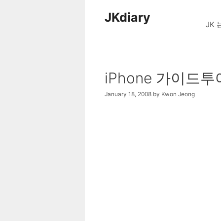
Skip
JKdiary
to
JK 
content
iPhone 가이드
January 18, 2008
by
Kwon Jeong