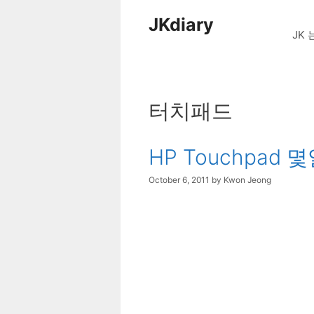
Skip
JKdiary
to
JK 
content
터치패드
HP Touchpad
October 6, 2011
by
Kwon Jeong