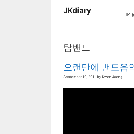
Skip
JKdiary
to
JK 
content
탑밴드
오랜만에 밴드음악.
September 19, 2011
by
Kwon Jeong