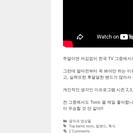
주말이면 어김없이 한국 TV 그중에서도
그런데 얼마전부터 꼭 봐야만 하는 이유
고, 실력또한 후덜덜한 밴드가 많아서
개인적인 생각인 이프로그램 시즌 2,3
전 그중에서도 Toxic 을 제일 좋아
이 우승할 것 만 같아!!
Categories
음악과 영상들
Tags
Top band
,
toxic
,
탑밴드
,
톡식
2 Comments